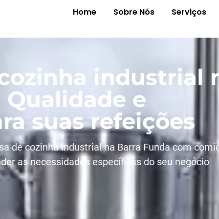
Home
Sobre Nós
Serviços
ozinha industrial 
: Qualidade e
ra suas refeições
a de cozinha industrial na Barra Funda com comi
ender as necessidades específicas do seu negócio