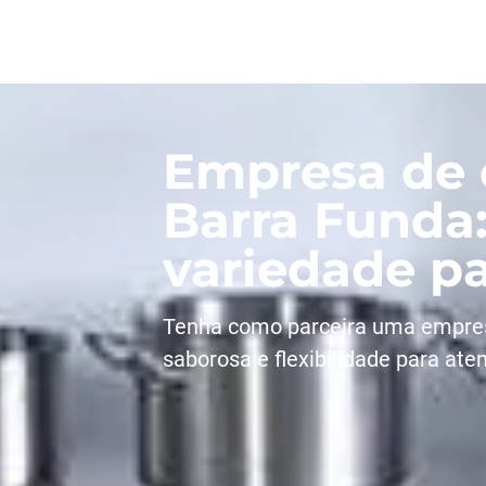
Empresa de c
Barra Funda
variedade pa
Tenha como parceira uma empres
saborosa e flexibilidade para at