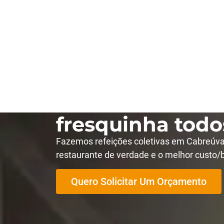
Refeições colet
Cabreúva: comi
fresquinha todo
Fazemos refeições coletivas em Cabreúv
restaurante de verdade e o melhor custo/
Quero Solicitar Um Orçamento