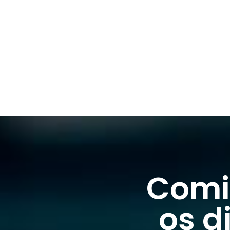
Comi
os d