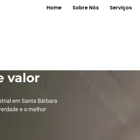
Home
Sobre Nós
Serviços
ustrial em
'oeste
 valor
strial em Santa Bárbara
verdade e o melhor