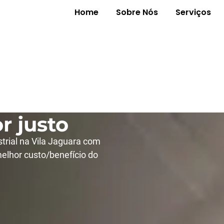
Home
Sobre Nós
Serviços
ustrial na
om
r justo
trial na Vila Jaguara com
elhor custo/benefício do