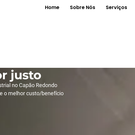
Home
Sobre Nós
Serviços
ustrial no
 com
r justo
strial no Capão Redondo
e o melhor custo/benefício